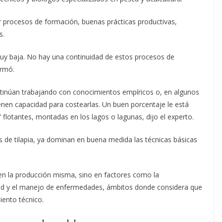
r procesos de formación, buenas prácticas productivas,
s.
muy baja. No hay una continuidad de estos procesos de
irmó.
inúan trabajando con conocimientos empíricos o, en algunos
enen capacidad para costearlas. Un buen porcentaje le está
s” flotantes, montadas en los lagos o lagunas, dijo el experto.
 de tilapia, ya dominan en buena medida las técnicas básicas
n en la producción misma, sino en factores como la
dad y el manejo de enfermedades, ámbitos donde considera que
ento técnico.