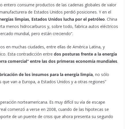
do entero consume productos de las cadenas globales de valor
manufacturera de Estados Unidos perdió posiciones. Y en el
ergías limpias, Estados Unidos lucha por el petróleo
. China
rta menos hidrocarburos y, sobre todo, fabrica autos eléctricos
ercado mundial, pero están creciendo”.
os en muchas ciudades, entre ellas de América Latina, y
lico. Esta contradicción entre
dos posturas frente a la energía
guerra comercial” entre las dos primeras economía mundiales
.
bricación de los insumos para la energía limpia
, no sólo
es que van a Europa, a Estados Unidos y a otras regiones”
ecuperación norteamericana. Es muy difícil su vía de escape
s real comenzó a verse en 2008, cuando de las hipotecas se
soporte de un puente de crisis que ahora presenta su segundo