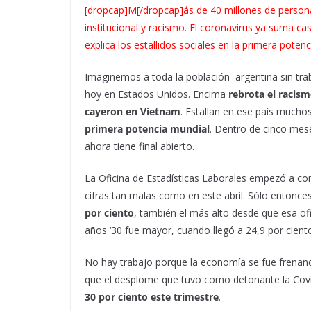
[dropcap]M[/dropcap]ás de 40 millones de person
institucional y racismo. El coronavirus ya suma c
explica los estallidos sociales en la primera poten
Imaginemos a toda la población argentina sin tra
hoy en Estados Unidos. Encima
rebrota el racism
cayeron en Vietnam
. Estallan en ese país mucho
primera potencia mundial
. Dentro de cinco mes
ahora tiene final abierto.
La Oficina de Estadísticas Laborales empezó a c
cifras tan malas como en este abril. Sólo entonce
por ciento
, también el más alto desde que esa ofi
años ‘30 fue mayor, cuando llegó a 24,9 por cient
No hay trabajo porque la economía se fue frenando
que el desplome que tuvo como detonante la Cov
30 por ciento este trimestre
.