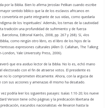
 por la Biblia. Bien lo afirma Jeroslav Pelikan cuando escribe
 mayor sentido bíblico que la de los esclavos africanos en
e convertiría en parte integrante de sus vidas, como quedaría
dígena de los ‘espirituales’. Además, los temas de la cautividad
esta tradición una profundidad de sufrimiento y de fuerza
 Barcelona, Editorial Kairós, 2008, pp. 267 y 268). Sí, «los
iblia, como ningún otro libro, es el libro de los hijos de la
rtentosas expresiones culturales (Allen D. Callahan, The Talking
-London, Yale Universsity Press, 2006).
veró que era asiduo lector de la Biblia. No lo es, echó mano
l electorado con el fin de atraerse votos. El presidente es
 que no lo comprometen éticamente. Ahora, con la argucia de
 que con sus acciones y amenazas él mismo ha desatado.
vez podría leer los siguientes pasajes: Isaías 1:10-20; los nueve
dard Version tiene ocho páginas y la predicación libertaria de
predicación, iracundos nacionalistas «le llevaron hasta la