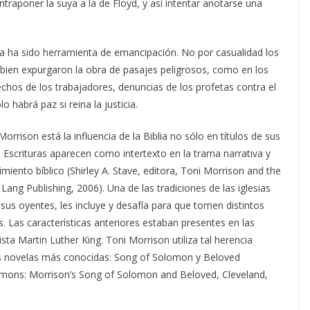
ontraponer la suya a la de Floyd, y así intentar anotarse una
lia ha sido herramienta de emancipación. No por casualidad los
 o bien expurgaron la obra de pasajes peligrosos, como en los
hos de los trabajadores, denuncias de los profetas contra el
 habrá paz si reina la justicia.
orrison está la influencia de la Biblia no sólo en títulos de sus
 Escrituras aparecen como intertexto en la trama narrativa y
miento bíblico (Shirley A. Stave, editora, Toni Morrison and the
 Lang Publishing, 2006). Una de las tradiciones de las iglesias
us oyentes, les incluye y desafía para que tomen distintos
 Las características anteriores estaban presentes en las
ista Martin Luther King. Toni Morrison utiliza tal herencia
sus novelas más conocidas: Song of Solomon y Beloved
rmons: Morrison’s Song of Solomon and Beloved, Cleveland,