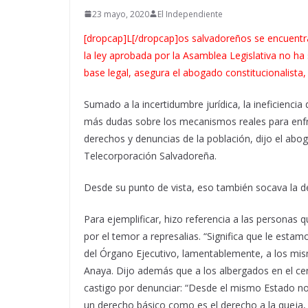
23 mayo, 2020
El Independiente
[dropcap]L[/dropcap]os salvadoreños se encuentran
la ley aprobada por la Asamblea Legislativa no ha
base legal, asegura el abogado constitucionalista,
Sumado a la incertidumbre jurídica, la ineficiencia 
más dudas sobre los mecanismos reales para enfre
derechos y denuncias de la población, dijo el abog
Telecorporación Salvadoreña.
Desde su punto de vista, eso también socava la d
Para ejemplificar, hizo referencia a las persona
por el temor a represalias. “Significa que le esta
del Órgano Ejecutivo, lamentablemente, a los mi
Anaya. Dijo además que a los albergados en el c
castigo por denunciar: “Desde el mismo Estado 
un derecho básico como es el derecho a la queja,