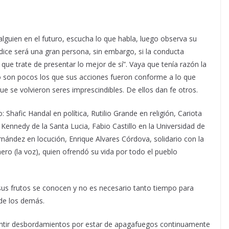
alguien en el futuro, escucha lo que habla, luego observa su
 dice será una gran persona, sin embargo, si la conducta
que trate de presentar lo mejor de sí”.
Vaya que tenía razón la
o son pocos los que sus acciones fueron conforme a lo que
ue se volvieron seres imprescindibles. De ellos dan fe otros.
hafic Handal en política, Rutilio Grande en religión, Cariota
 Kennedy de la Santa Lucia, Fabio Castillo en la Universidad de
rnández en locución, Enrique Alvares Córdova, solidario con la
o (la voz), quien ofrendó su vida por todo el pueblo
sus frutos se conocen y no es necesario tanto tiempo para
 de los demás.
entir desbordamientos por estar de apagafuegos continuamente