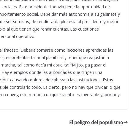
ociales. Este presidente todavía tiene la oportunidad de
comportamiento social. Debe dar más autonomía a su gabinete y
e ser sumisos, de rendir tanta pleitesía al presidente y mejor
ueblo al que tienen que rendir cuentas. Las cuestiones
personal operativo.
ica el fracaso. Debería tomarse como lecciones aprendidas las
 es preferible fallar al planificar y tener que reajustar la
a marcha, tal como decía mi abuelita: “Mijito, pa pasar el
 Hay ejemplos donde las autoridades que dirigen una
sación, causando dolores de cabeza a las instituciones. Estas
ble controlarlo todo. Es cierto, pero no hay que olvidar lo que
rco navega sin rumbo, cualquier viento es favorable y, por hoy,
El peligro del populismo