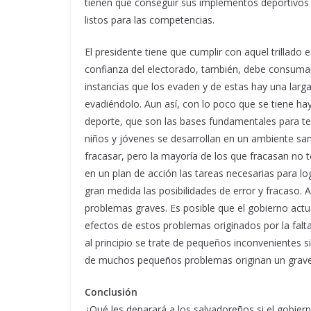
tienen que conseguir sus implementos deportivos 
listos para las competencias.
El presidente tiene que cumplir con aquel trillado 
confianza del electorado, también, debe consuma
instancias que los evaden y de estas hay una larg
evadiéndolo. Aun así, con lo poco que se tiene ha
deporte, que son las bases fundamentales para ten
niños y jóvenes se desarrollan en un ambiente san
fracasar, pero la mayoría de los que fracasan no te
en un plan de acción las tareas necesarias para lo
gran medida las posibilidades de error y fracaso. A
problemas graves. Es posible que el gobierno actu
efectos de estos problemas originados por la falt
al principio se trate de pequeños inconvenientes s
de muchos pequeños problemas originan un grave p
Conclusión
¿Qué les deparará a los salvadoreños si el gobier