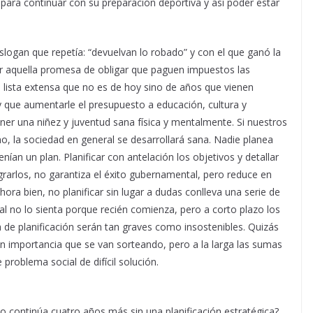
para continuar con su preparación deportiva y así poder estar
eslogan que repetía: “devuelvan lo robado” y con el que ganó la
r aquella promesa de obligar que paguen impuestos las
a lista extensa que no es de hoy sino de años que vienen
y que aumentarle el presupuesto a educación, cultura y
er una niñez y juventud sana física y mentalmente. Si nuestros
o, la sociedad en general se desarrollará sana. Nadie planea
nían un plan. Planificar con antelación los objetivos y detallar
grarlos, no garantiza el éxito gubernamental, pero reduce en
hora bien, no planificar sin lugar a dudas conlleva una serie de
al no lo sienta porque recién comienza, pero a corto plazo los
a de planificación serán tan graves como insostenibles. Quizás
in importancia que se van sorteando, pero a la larga las sumas
roblema social de difícil solución.
no continúa cuatro años más sin una planificación estratégica?