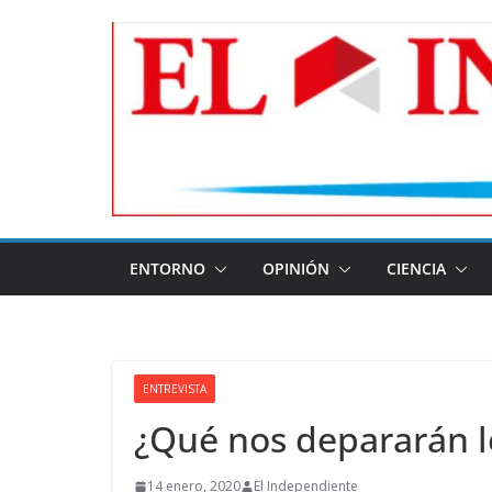
Skip
to
content
ENTORNO
OPINIÓN
CIENCIA
ENTREVISTA
¿Qué nos depararán l
14 enero, 2020
El Independiente