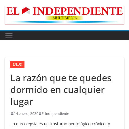
Skip
to
content
SALUD
La razón que te quedes
dormido en cualquier
lugar
14 enero, 2020
El Independiente
La narcolepsia es un trastorno neurológico crónico, y