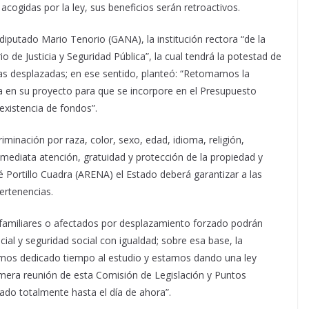
acogidas por la ley, sus beneficios serán retroactivos.
diputado Mario Tenorio (GANA), la institución rectora “de la
io de Justicia y Seguridad Pública”, la cual tendrá la potestad de
onas desplazadas; en ese sentido, planteó: “Retomamos la
a en su proyecto para que se incorpore en el Presupuesto
existencia de fondos”.
riminación por raza, color, sexo, edad, idioma, religión,
inmediata atención, gratuidad y protección de la propiedad y
é Portillo Cuadra (ARENA) el Estado deberá garantizar a las
ertenencias.
familiares o afectados por desplazamiento forzado podrán
ocial y seguridad social con igualdad; sobre esa base, la
emos dedicado tiempo al estudio y estamos dando una ley
rimera reunión de esta Comisión de Legislación y Puntos
zado totalmente hasta el día de ahora”.