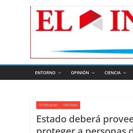
Skip
to
content
ENTORNO
OPINIÓN
CIENCIA
DESTACADAS
ENTORNO
Estado deberá provee
proteger a personas 