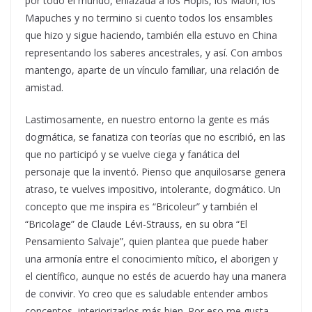
por todo el mundo, enlazada a los Hopis, los Maori, los
Mapuches y no termino si cuento todos los ensambles
que hizo y sigue haciendo, también ella estuvo en China
representando los saberes ancestrales, y así. Con ambos
mantengo, aparte de un vínculo familiar, una relación de
amistad.
Lastimosamente, en nuestro entorno la gente es más
dogmática, se fanatiza con teorías que no escribió, en las
que no participó y se vuelve ciega y fanática del
personaje que la inventó. Pienso que anquilosarse genera
atraso, te vuelves impositivo, intolerante, dogmático. Un
concepto que me inspira es “Bricoleur” y también el
“Bricolage” de Claude Lévi-Strauss, en su obra “El
Pensamiento Salvaje”, quien plantea que puede haber
una armonía entre el conocimiento mítico, el aborigen y
el científico, aunque no estés de acuerdo hay una manera
de convivir. Yo creo que es saludable entender ambos
conceptos, interiorizarlos más bien. Por eso me gusta