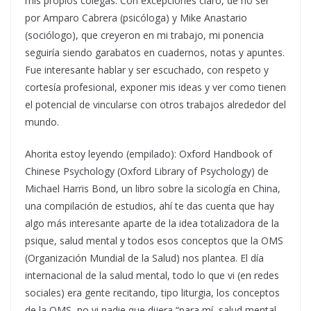
mis propios colegas. Con excepciones claro, de no ser
por Amparo Cabrera (psicóloga) y Mike Anastario
(sociólogo), que creyeron en mi trabajo, mi ponencia
seguiría siendo garabatos en cuadernos, notas y apuntes.
Fue interesante hablar y ser escuchado, con respeto y
cortesía profesional, exponer mis ideas y ver como tienen
el potencial de vincularse con otros trabajos alrededor del
mundo.
Ahorita estoy leyendo (empilado): Oxford Handbook of
Chinese Psychology (Oxford Library of Psychology) de
Michael Harris Bond, un libro sobre la sicología en China,
una compilación de estudios, ahí te das cuenta que hay
algo más interesante aparte de la idea totalizadora de la
psique, salud mental y todos esos conceptos que la OMS
(Organización Mundial de la Salud) nos plantea. El día
internacional de la salud mental, todo lo que vi (en redes
sociales) era gente recitando, tipo liturgia, los conceptos
de la OMS, no vi nadie que dijera “para mí, salud mental