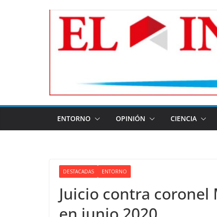
Skip
to
content
ENTORNO
OPINIÓN
CIENCIA
DESTACADAS
ENTORNO
Juicio contra coronel
en junio 2020