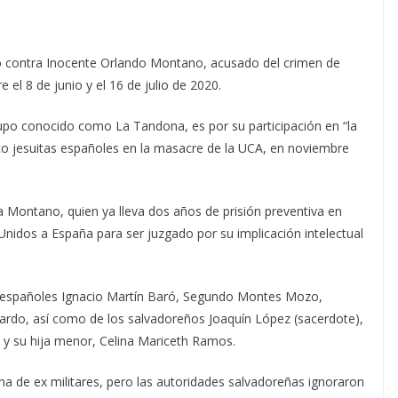
io contra Inocente Orlando Montano, acusado del crimen de
 el 8 de junio y el 16 de julio de 2020.
grupo conocido como La Tandona, es por su participación en “la
nco jesuitas españoles en la masacre de la UCA, en noviembre
ra Montano, quien ya lleva dos años de prisión preventiva en
Unidos a España para ser juzgado por su implicación intelectual
s españoles Ignacio Martín Baró, Segundo Montes Mozo,
o, así como de los salvadoreños Joaquín López (sacerdote),
a y su hija menor, Celina Mariceth Ramos.
na de ex militares, pero las autoridades salvadoreñas ignoraron