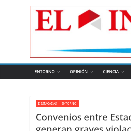
Skip
to
content
ENTORNO
OPINIÓN
CIENCIA
DESTACADAS
ENTORNO
Convenios entre Esta
generan graves viola