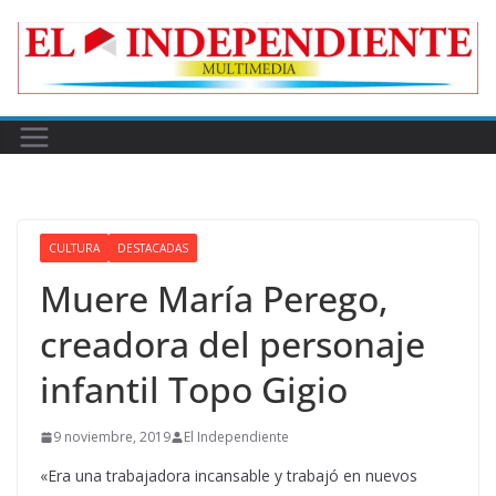
Skip
to
content
CULTURA
DESTACADAS
Muere María Perego,
creadora del personaje
infantil Topo Gigio
9 noviembre, 2019
El Independiente
«Era una trabajadora incansable y trabajó en nuevos