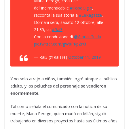
Maria Perego, creatrice
dell'indimenticabile
#TopoGigio
,
racconta la sua storia a
#LeRagazze
.
Domani sera, sabato 12 ottobre, alle
21:35, su
#Rai3
.
Con la conduzione di
@Gloria_Guida
.
pic.twitter.com/gW8PRpZrXt
— Rai3 (@RaiTre)
October 11, 2019
Y no solo atrajo a niños, también logró atrapar al público
adulto, y los
peluches del personaje
se vendieron
enormemente.
Tal como señala el comunicado con la noticia de su
muerte, Maria Perego, quien murió en Milán, siguió
trabajando en diversos proyectos hasta sus últimos años.