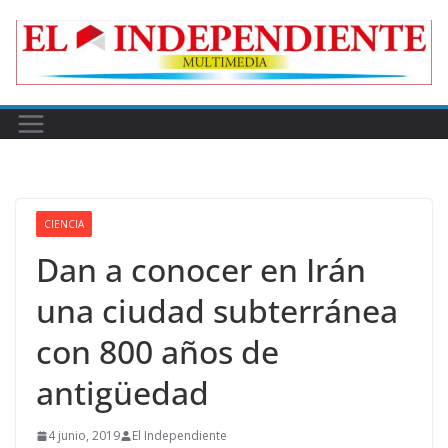
Skip
to
content
CIENCIA
Dan a conocer en Irán
una ciudad subterránea
con 800 años de
antigüedad
4 junio, 2019
El Independiente