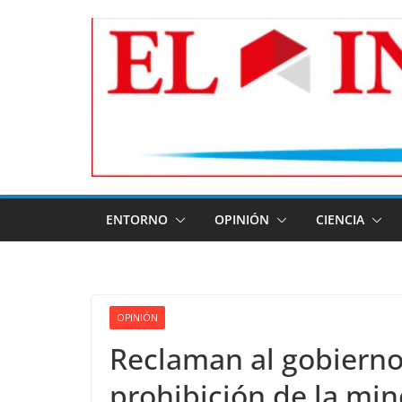
Skip
to
content
ENTORNO
OPINIÓN
CIENCIA
OPINIÓN
Reclaman al gobierno
prohibición de la min