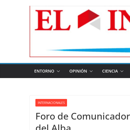
Skip
to
content
ENTORNO
OPINIÓN
CIENCIA
INTERNACIONALES
Foro de Comunicadore
del Alba