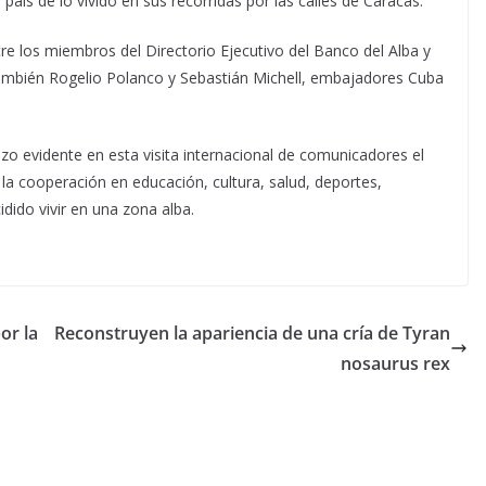
 país de lo vivido en sus recorridas por las calles de Caracas.
tre los miembros del Directorio Ejecutivo del Banco del Alba y
n también Rogelio Polanco y Sebastián Michell, embajadores Cuba
izo evidente en esta visita internacional de comunicadores el
la cooperación en educación, cultura, salud, deportes,
dido vivir en una zona alba.
or la
Reconstruyen la apariencia de una cría de Tyran
nosaurus rex