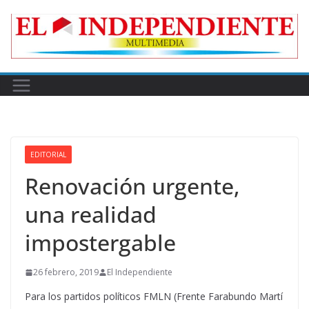
Skip
to
content
EDITORIAL
Renovación urgente,
una realidad
impostergable
26 febrero, 2019
El Independiente
Para los partidos políticos FMLN (Frente Farabundo Martí