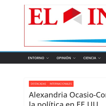
Skip
to
content
ENTORNO
OPINIÓN
CIENCIA
DESTACADAS
INTERNACIONALES
Alexandria Ocasio-Co
la política en EE.UU.