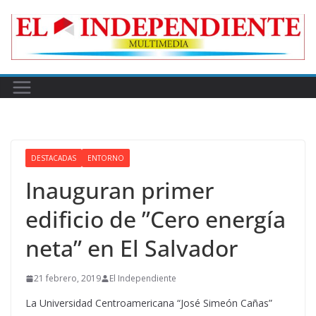
Skip
to
content
DESTACADAS
ENTORNO
Inauguran primer
edificio de ”Cero energía
neta” en El Salvador
21 febrero, 2019
El Independiente
La Universidad Centroamericana “José Simeón Cañas”