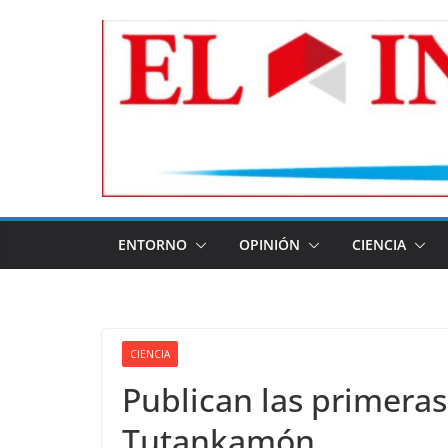
Skip
to
content
ENTORNO
OPINIÓN
CIENCIA
CIENCIA
Publican las primeras
Tutankamón