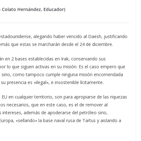
o Colato Hernández, Educador)
 estadounidense, alegando haber vencido al Daesh, justificando
 además que estas se marcharán desde el 24 de diciembre.
án en 2 bases establecidas en Irak, conservando sus
 por lo que siguen activas en su misión. Es el caso empero que
icto sirio, como tampoco cumple ninguna misión encomendada
u presencia es «ilegal», e insostenible lícitamente.
U en cualquier territorio, son para apropiarse de las riquezas
ios necesarios, que en este caso, es el de remover al
s intereses, además de apoderarse del petróleo sirio,
 Europa, «sellando» la base naval rusa de Tartus y aislando a