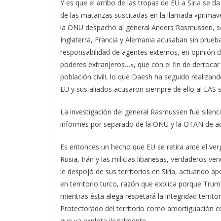
Y es que el arribo de las tropas de EU a Siria se
de las matanzas suscitadas en la llamada «primave
la ONU despachó al general Anders Rasmussen, sec
Inglaterra, Francia y Alemania acusaban sin prueb
responsabilidad de agentes externos, en opinión
poderes extranjeros…», que con el fin de derrocar
población civil!, lo que Daesh ha seguido realiza
EU y sus aliados acusaron siempre de ello al EAS 
La investigación del general Rasmussen fue silenci
informes por separado de la ONU y la OTAN de aq
Es entonces un hecho que EU se retira ante el ver
Rusia, Irán y las milicias libanesas, verdaderos 
le despojó de sus territorios en Siria, actuando 
en territorio turco, razón que explica porque Tru
mientras ésta alega respetará la integridad territo
Protectorado del territorio como amortiguación co
que ya explota ilegalmente.