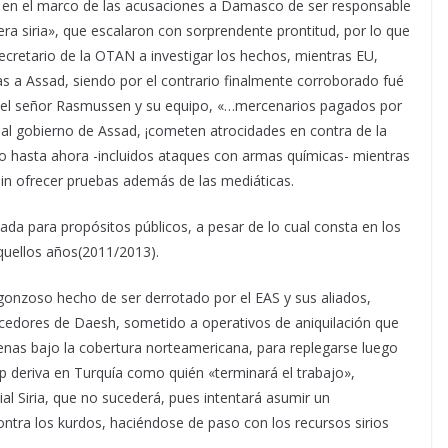
 da en el marco de las acusaciones a Damasco de ser responsable
ra siria», que escalaron con sorprendente prontitud, por lo que
retario de la OTAN a investigar los hechos, mientras EU,
as a Assad, siendo por el contrario finalmente corroborado fué
 del señor Rasmussen y su equipo, «…mercenarios pagados por
 al gobierno de Assad, ¡cometen atrocidades en contra de la
ndo hasta ahora -incluidos ataques con armas químicas- mientras
sin ofrecer pruebas además de las mediáticas.
ada para propósitos públicos, a pesar de lo cual consta en los
uellos años(2011/2013).
gonzoso hecho de ser derrotado por el EAS y sus aliados,
vencedores de Daesh, sometido a operativos de aniquilación que
apenas bajo la cobertura norteamericana, para replegarse luego
mp deriva en Turquía como quién «terminará el trabajo»,
rial Siria, que no sucederá, pues intentará asumir un
ntra los kurdos, haciéndose de paso con los recursos sirios