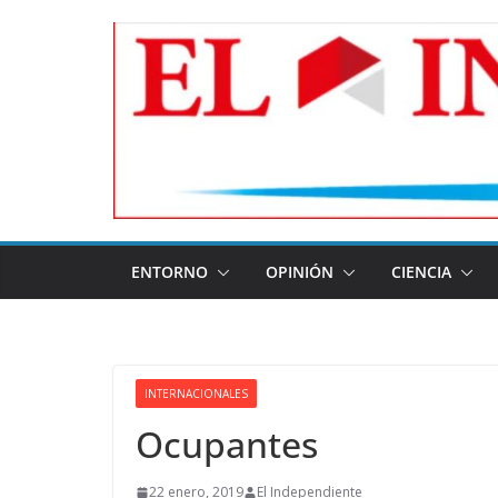
Skip
to
content
ENTORNO
OPINIÓN
CIENCIA
INTERNACIONALES
Ocupantes
22 enero, 2019
El Independiente