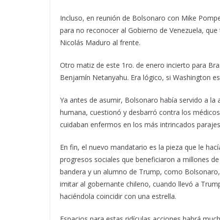
Incluso, en reunión de Bolsonaro con Mike Pompe
para no reconocer al Gobierno de Venezuela, que 
Nicolás Maduro al frente.
Otro matiz de este 1ro. de enero incierto para Bras
Benjamín Netanyahu. Era lógico, si Washington es e
Ya antes de asumir, Bolsonaro había servido a la 
humana, cuestionó y desbarró contra los médicos
cuidaban enfermos en los más intrincados parajes
En fin, el nuevo mandatario es la pieza que le hací
progresos sociales que beneficiaron a millones de
bandera y un alumno de Trump, como Bolsonaro, p
imitar al gobernante chileno, cuando llevó a Trum
haciéndola coincidir con una estrella.
Espacios para estas ridículas acciones habrá mucho