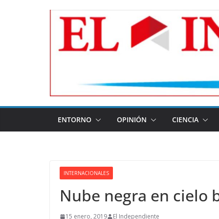
Skip
to
content
ENTORNO
OPINIÓN
CIENCIA
INTERNACIONALES
Nube negra en cielo 
15 enero, 2019
El Independiente