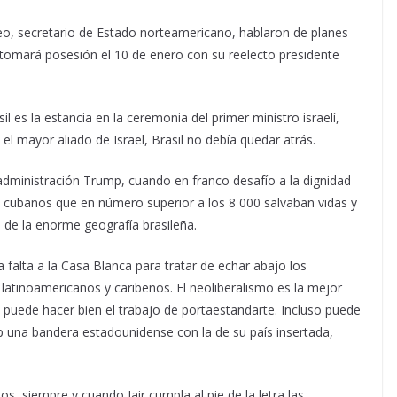
o, secretario de Estado norteamericano, hablaron de planes
tomará posesión el 10 de enero con su reelecto presidente
il es la estancia en la ceremonia del primer ministro israelí,
l mayor aliado de Israel, Brasil no debía quedar atrás.
administración Trump, cuando en franco desafío a la dignidad
 cubanos que en número superior a los 8 000 salvaban vidas y
 de la enorme geografía brasileña.
a falta a la Casa Blanca para tratar de echar abajo los
 latinoamericanos y caribeños. El neoliberalismo es la mejor
uede hacer bien el trabajo de portaestandarte. Incluso puede
p una bandera estadounidense con la de su país insertada,
s, siempre y cuando Jair cumpla al pie de la letra las