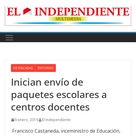
Skip
to
content
DESTACADAS
ENTORNO
Inician envío de
paquetes escolares a
centros docentes
9 enero, 2019
El Independiente
Francisco Castaneda, viceministro de Educación,