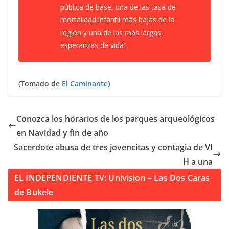
pública de base, una de las tasa de
mortalidad infantil más bajas de la
región y una de las más largas
esperanzas de vida”.
(Tomado de
El Caminante
)
Conozca los horarios de los parques arqueológicos
en Navidad y fin de año
Sacerdote abusa de tres jovencitas y contagia de VI
H a una
EL INDEPENDIENTE TV: Univision – Las Dos Caras
de Bukele