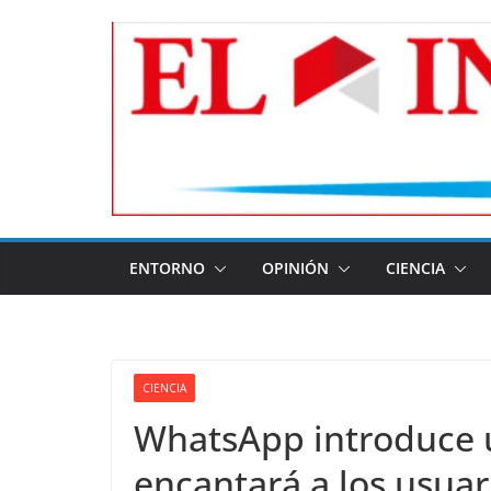
Skip
to
content
ENTORNO
OPINIÓN
CIENCIA
CIENCIA
WhatsApp introduce 
encantará a los usua