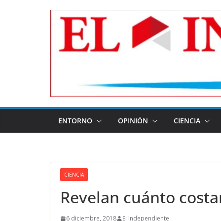
Skip
to
content
ENTORNO
OPINIÓN
CIENCIA
CIENCIA
Revelan cuánto costar
6 diciembre, 2018
El Independiente