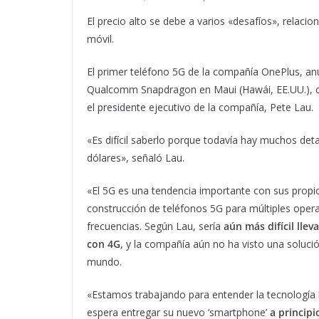
El precio alto se debe a varios «desafíos», relaci
móvil.
El primer teléfono 5G de la compañía OnePlus, a
Qualcomm Snapdragon en Maui (Hawái, EE.UU.), co
el presidente ejecutivo de la compañía, Pete Lau.
«Es difícil saberlo porque todavía hay muchos det
dólares», señaló Lau.
«El 5G es una tendencia importante con sus propios
construcción de teléfonos 5G para múltiples opera
frecuencias. Según Lau, sería
aún más difícil lle
con 4G
, y la compañía aún no ha visto una soluc
mundo.
«Estamos trabajando para entender la tecnología 
espera entregar su nuevo ‘smartphone’
a principi