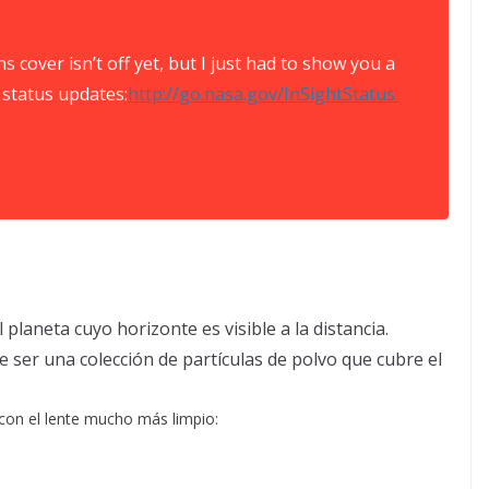
ns cover isn’t off yet, but I just had to show you a
 status updates:
http://
go.nasa.gov/InSightStatus
planeta cuyo horizonte es visible a la distancia.
e ser una colección de partículas de polvo que cubre el
con el lente mucho más limpio: