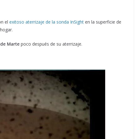
on el
exitoso aterrizaje de la sonda InSight
en la superficie de
hogar.
sde Marte
poco después de su aterrizaje.