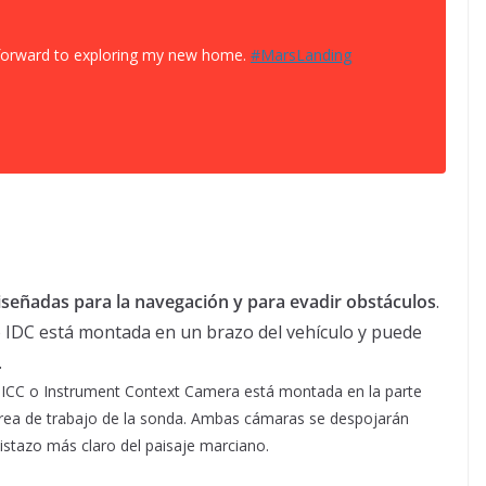
g forward to exploring my new home.
#
MarsLanding
señadas para la navegación y para evadir obstáculos
.
 IDC está montada en un brazo del vehículo y puede
.
 ICC o Instrument Context Camera está montada en la parte
área de trabajo de la sonda. Ambas cámaras se despojarán
vistazo más claro del paisaje marciano.