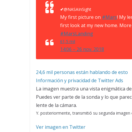
✔
@NASAInSight
My first picture on
#
Mars
! My le
first look at my new home. More
#
MarsLanding
61,5 mil
14:06 – 26 nov. 2018
24,6 mil personas están hablando de esto
Información y privacidad de Twitter Ads
La imagen muestra una vista enigmática del 
Puedes ver parte de la sonda y lo que parec
lente de la cámara.
Y. posteriormente, transmitió su segunda imagen 
Ver imagen en Twitter