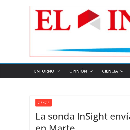
Skip
to
content
ENTORNO
OPINIÓN
CIENCIA
CIENCIA
La sonda InSight env
en Marte