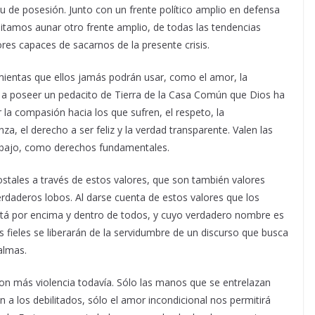
tu de posesión. Junto con un frente político amplio en defensa
itamos aunar otro frente amplio, de todas las tendencias
lores capaces de sacarnos de la presente crisis.
ientas que ellos jamás podrán usar, como el amor, la
no a poseer un pedacito de Tierra de la Casa Común que Dios ha
 la compasión hacia los que sufren, el respeto, la
a, el derecho a ser feliz y la verdad transparente. Valen las
rabajo, como derechos fundamentales.
ostales a través de estos valores, que son también valores
rdaderos lobos. Al darse cuenta de estos valores que los
stá por encima y dentro de todos, y cuyo verdadero nombre es
 fieles se liberarán de la servidumbre de un discurso que busca
almas.
 con más violencia todavía. Sólo las manos que se entrelazan
a los debilitados, sólo el amor incondicional nos permitirá