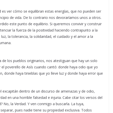
d es ver cómo se equilibran estas energías, que no pueden ser
ncipio de vida. De lo contrario nos devoraríamos unos a otros.
ido este punto de equilibrio. Si queremos convivir y construir
iar la fuerza de la positividad haciendo contrapunto a la
uz, la tolerancia, la solidaridad, el cuidado y el amor a la
humana.
ía de los pueblos originarios, nos atestiguan que hay un solo
r el poverello de Asís cuando cantó: donde haya odio que yo
n, donde haya tinieblas que yo lleve luz y donde haya error que
el excapitán dentro de un discurso de amenazas y de odio,
dad en una horrible falsedad e injuria. Cabe citar los versos del
 No, la Verdad. Y ven conmigo a buscarla. La tuya,
 separar, pues nadie tiene su propiedad exclusiva. Todos