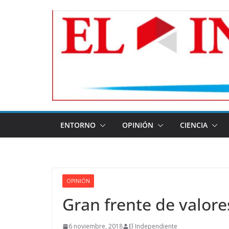
Skip
to
content
ENTORNO
OPINIÓN
CIENCIA
OPINIÓN
Gran frente de valores
6 noviembre, 2018
El Independiente