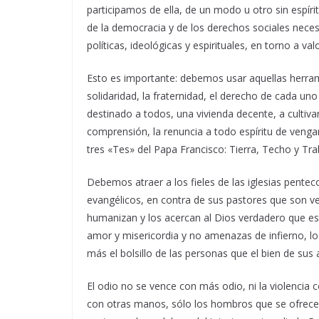
participamos de ella, de un modo u otro sin espíri
de la democracia y de los derechos sociales neces
políticas, ideológicas y espirituales, en torno a va
Esto es importante: debemos usar aquellas herram
solidaridad, la fraternidad, el derecho de cada u
destinado a todos, una vivienda decente, a cultivar
comprensión, la renuncia a todo espíritu de venganz
tres «Tes» del Papa Francisco: Tierra, Techo y T
Debemos atraer a los fieles de las iglesias pentec
evangélicos, en contra de sus pastores que son ve
humanizan y los acercan al Dios verdadero que e
amor y misericordia y no amenazas de infierno, los
más el bolsillo de las personas que el bien de sus 
El odio no se vence con más odio, ni la violencia
con otras manos, sólo los hombros que se ofrecen 