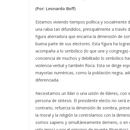
(Por: Leonardo Boff)
Estamos viviendo tiempos política y socialmente d
una rabia tan difundidos, principalmente a través 
figura aterradora que encarna la dimensión de som
buena parte de sus electores. Esta figura ha lograd
acompaña a lo simbólico (lo que une y congrega) 
conciencia de muchos y debilitado lo simbólico has
violencia verbal y también física. Esta se dirige e
mayorías numéricas, como la población negra, ade
diferenciada.
Necesitamos un líder o una unión de líderes, con e
persona de síntesis. El presidente electo no será e
contrario, refuerza la dimensión de sombra, presen
la moral y la religión la controlamos con la dime
somos sapiens y simultáneamente demens, o en el
vida (eros) y por el principio de muerte (thanatos).