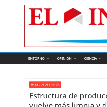
Skip
to
content
ENTORNO
OPINIÓN
CIENCIA
HABLEMOS DE ENERGÍA
Estructura de produc
vuelve más limpia y d