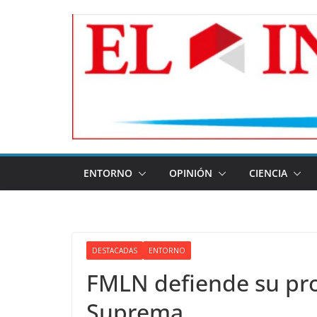
Skip
to
content
ENTORNO
OPINIÓN
CIENCIA
DESTACADAS
ENTORNO
FMLN defiende su pro
Suprema