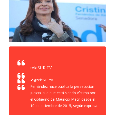
teleSUR TV
✔
@teleSURtv
Fernández hace publica la persecución
judicial a la que está siendo víctima por
el Gobierno de Mauricio Macri desde el
10 de diciembre de 2015, según expresa