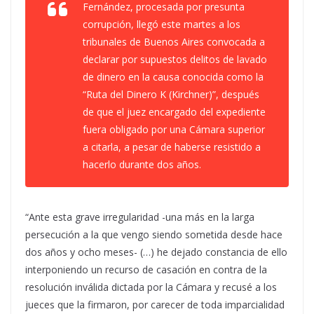
Fernández, procesada por presunta
corrupción, llegó este martes a los
tribunales de Buenos Aires convocada a
declarar por supuestos delitos de lavado
de dinero en la causa conocida como la
“Ruta del Dinero K (Kirchner)”, después
de que el juez encargado del expediente
fuera obligado por una Cámara superior
a citarla, a pesar de haberse resistido a
hacerlo durante dos años.
“Ante esta grave irregularidad -una más en la larga
persecución a la que vengo siendo sometida desde hace
dos años y ocho meses- (…) he dejado constancia de ello
interponiendo un recurso de casación en contra de la
resolución inválida dictada por la Cámara y recusé a los
jueces que la firmaron, por carecer de toda imparcialidad