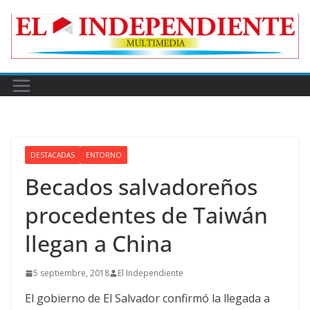
Skip
to
content
DESTACADAS
ENTORNO
Becados salvadoreños
procedentes de Taiwán
llegan a China
5 septiembre, 2018
El Independiente
El gobierno de El Salvador confirmó la llegada a