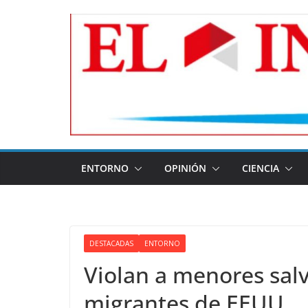
Skip
to
content
ENTORNO
OPINIÓN
CIENCIA
DESTACADAS
ENTORNO
Violan a menores sal
migrantes de EEUU