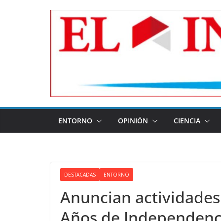
Skip
to
content
ENTORNO
OPINIÓN
CIENCIA
DESTACADAS
ENTORNO
Anuncian actividade
Años de Independenc