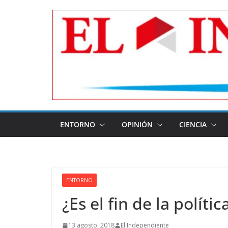
Skip
to
content
ENTORNO
OPINIÓN
CIENCIA
ENTORNO
¿Es el fin de la polític
13 agosto, 2018
El Independiente