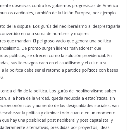
rmente obsesivas contra los gobiernos progresistas de América
 puntos cardinales, también de la Unión Europea, por ejemplo.
jeto de la disputa. Los gurús del neoliberalismo al desprestigiarla
e convertido en una suma de hombres y mujeres
eres que mandan. El peligroso vacío que genera una política
dencialismo. De pronto surgen líderes “salvadores” que
idos políticos, se ofrecen como la solución providencial. En
adas, sus liderazgos caen en el caudillismo y el culto a su
a la política debe ser el retorno a partidos políticos con bases
ra.
encia el fin de la política. Los gurús del neoliberalismo saben
n, a la hora de la verdad, queda reducida a estadísticas, sin
s macroeconómicos y aumento de las desigualdades sociales, van
descabezar la política y eliminar todo cuanto en un momento
que hay una posibilidad post neoliberal y post capitalista, y
erdaderamente alternativas, presididas por proyectos, ideas-