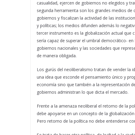
casualidad, ejercen de gobiernos no elegidos y trat
segunda herramienta son los grandes medios de c
gobiernos y fiscalizan la actividad de las institu
y políticas; los medios difunden además lo negativ
tercer instrumento es la globalización actual que 
sería capaz de superar el umbral democrático- en l
gobiernos nacionales y las sociedades que represe
de manera obligada.
Los gurús del neoliberalismo tratan de vender la i
una idea que esconde el pensamiento único y prop
economía sino que también a la representación de 
gobiernos administran lo que dicta el mercado.
Frente a la amenaza neoliberal el retorno de la pol
debe apoyarse en un concepto de la globalización
Pero retorno de la política no debe entenderse co
Se trata de hacer otra política, de lealtad a la c