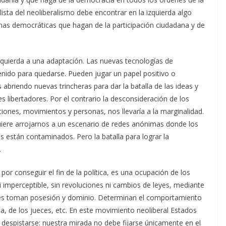
sta del neoliberalismo debe encontrar en la izquierda algo
mas democráticas que hagan de la participación ciudadana y de
a izquierda a una adaptación. Las nuevas tecnologías de
nido para quedarse. Pueden jugar un papel positivo o
 abriendo nuevas trincheras para dar la batalla de las ideas y
s libertadores. Por el contrario la desconsideración de los
nes, movimientos y personas, nos llevaría a la marginalidad.
quiere arrojarnos a un escenario de redes anónimas donde los
 están contaminados. Pero la batalla para lograr la
.
or conseguir el fin de la política, es una ocupación de los
i imperceptible, sin revoluciones ni cambios de leyes, mediante
ones toman posesión y dominio. Determinan el comportamiento
a, de los jueces, etc. En este movimiento neoliberal Estados
 despistarse: nuestra mirada no debe fijarse únicamente en el