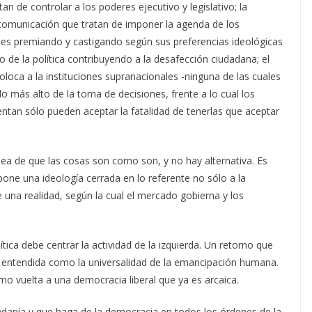
an de controlar a los poderes ejecutivo y legislativo; la
omunicación que tratan de imponer la agenda de los
ciones premiando y castigando según sus preferencias ideológicas
o de la política contribuyendo a la desafección ciudadana; el
coloca a la instituciones supranacionales -ninguna de las cuales
o más alto de la toma de decisiones, frente a lo cual los
ntan sólo pueden aceptar la fatalidad de tenerlas que aceptar
dea de que las cosas son como son, y no hay alternativa. Es
one una ideología cerrada en lo referente no sólo a la
una realidad, según la cual el mercado gobierna y los
ítica debe centrar la actividad de la izquierda. Un retorno que
 entendida como la universalidad de la emancipación humana.
mo vuelta a una democracia liberal que ya es arcaica.
iudadanía y que haga de la democracia en todos los órdenes de la