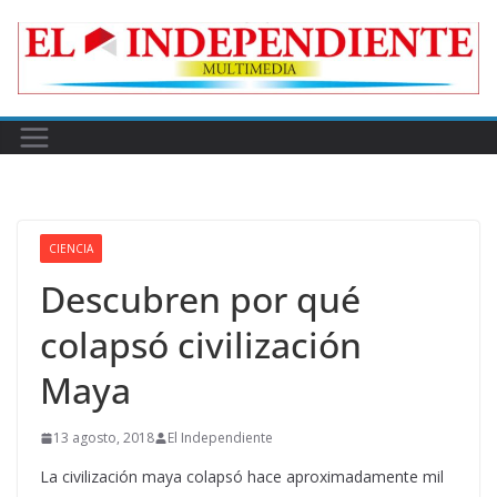
Skip
to
content
CIENCIA
Descubren por qué
colapsó civilización
Maya
13 agosto, 2018
El Independiente
La civilización maya colapsó hace aproximadamente mil