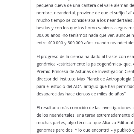
pequeña cueva de una cantera del valle alemán de 
nombre, neandertal, proviene de que el sufijo ‘tal
mucho tiempo se consideraba a los neandertales s
bestias y con los que los homo sapiens -seguram
30.000 años -no teníamos nada que ver, aunque 
entre 400.000 y 300.000 años cuando neandertales
El progreso de la ciencia ha dado al traste con es
genómica -estrictamente la paleogenómica- que, c
Premio Princesa de Asturias de Investigación Cien
director del Instituto Max Planck de Antropología 
para el estudio del ADN antiguo que han permitido
desaparecidas hace cientos de miles de años”.
El resultado más conocido de las investigaciones
de los neandertales, una tarea extremadamente dif
muchas partes, algo técnico- que Alianza Editoria
genomas perdidos. Y lo que encontró – y publicó 