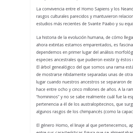
La convivencia entre el Homo Sapiens y los Neander
rasgos culturales parecidos y mantuvieron relacion
estudios más recientes de Svante Päabo y su equi
La historia de la evolución humana, de cómo lleg
ahora extintas estamos emparentados, es fascin
dependemos en primer lugar del análisis morfológi
especies ancestrales que pudieron existir (y ésto
El árbol genealógico del que somos una rama est
de mostrarse nítidamente separadas unas de otras
lugar cuando nuestros ancestros se separaron de
hace entre ocho y cinco millones de años. A la ra
“homininos” y no se sabe realmente cuál fue la e
pertenencia a él de los australopitecinos, que su
algunos rasgos de los chimpancés (como la capacid
El género Homo, el linaje al que pertenecemos, a
entre sus características figura que se alimentaba