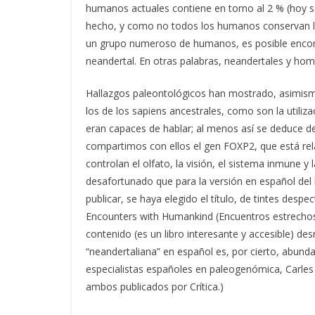
humanos actuales contiene en torno al 2 % (hoy s
hecho, y como no todos los humanos conservan l
un grupo numeroso de humanos, es posible encont
neandertal. En otras palabras, neandertales y hom
Hallazgos paleontológicos han mostrado, asimismo
los de los sapiens ancestrales, como son la utiliz
eran capaces de hablar; al menos así se deduce d
compartimos con ellos el gen FOXP2, que está re
controlan el olfato, la visión, el sistema inmune y
desafortunado que para la versión en español de
publicar, se haya elegido el título, de tintes despe
Encounters with Humankind (Encuentros estrecho
contenido (es un libro interesante y accesible) de
“neandertaliana” en español es, por cierto, abun
especialistas españoles en paleogenómica, Carles L
ambos publicados por Crítica.)