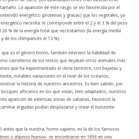
tamaño. La aparición de este rasgo se vio favorecida por el
tenido energético (proteínas y grasas) que los vegetales, ya
nergético necesita: le corresponde entre el 2 y el 3 % del peso
20 % de la energía total que necesitamos (la energía media
, y de los chimpancés el 13 %).
 que es el género homo, también intervino la habilidad de
 como carroñeros de los restos que dejaban otros animales más
ones que ha experimentado el clima terrestre, con bajadas y
ente, notables variaciones en el nivel de los océanos,
nstruir la historia de nuestros ancestros. Es bien sabido, por
s bosques africanos en los que vivían, bien adaptados, nuestros
nte aparición de extensas zonas de sabanas, favoreció la
 caminar erguidas podían desplazarse y otear el horizonte
 antes que la nuestra, homo sapiens, es la de los famosos
cráneo y algunos huesos- se encontraron en 1856 en una