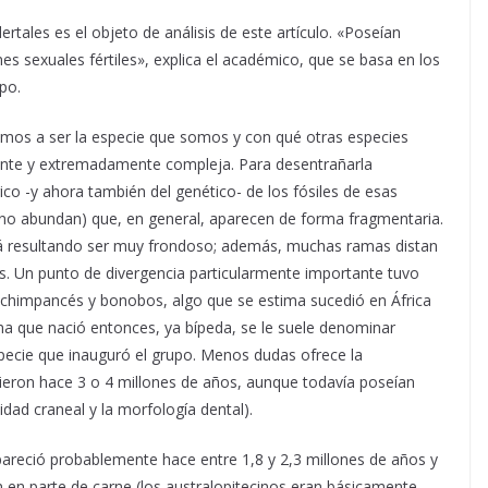
tales es el objeto de análisis de este artículo. «Poseían
es sexuales fértiles», explica el académico, que se basa en los
po.
amos a ser la especie que somos y con qué otras especies
ante y extremadamente compleja. Para desentrañarla
co -y ahora también del genético- de los fósiles de esas
s no abundan) que, en general, aparecen de forma fragmentaria.
á resultando ser muy frondoso; además, muchas ramas distan
. Un punto de divergencia particularmente importante tuvo
 chimpancés y bonobos, algo que se estima sucedió en África
ma que nació entonces, ya bípeda, se le suele denominar
specie que inauguró el grupo. Menos dudas ofrece la
rgieron hace 3 o 4 millones de años, aunque todavía poseían
ad craneal y la morfología dental).
pareció probablemente hace entre 1,8 y 2,3 millones de años y
n en parte de carne (los australopitecinos eran básicamente