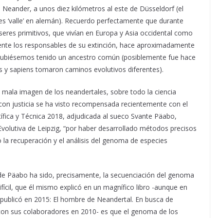
Neander, a unos diez kilómetros al este de Düsseldorf (el
’ es ‘valle’ en alemán). Recuerdo perfectamente que durante
eres primitivos, que vivían en Europa y Asia occidental como
ente los responsables de su extinción, hace aproximadamente
hubiésemos tenido un ancestro común (posiblemente fue hace
 y sapiens tomaron caminos evolutivos diferentes).
a mala imagen de los neandertales, sobre todo la ciencia
on justicia se ha visto recompensada recientemente con el
tífica y Técnica 2018, adjudicada al sueco Svante Päabo,
Evolutiva de Leipzig, “por haber desarrollado métodos precisos
 la recuperación y el análisis del genoma de especies
 de Päabo ha sido, precisamente, la secuenciación del genoma
ícil, que él mismo explicó en un magnífico libro -aunque en
l publicó en 2015: El hombre de Neandertal. En busca de
con sus colaboradores en 2010- es que el genoma de los