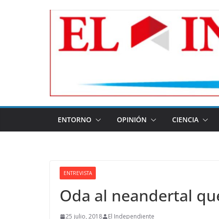
Skip
to
content
ENTORNO
OPINIÓN
CIENCIA
ENTREVISTA
Oda al neandertal qu
25 julio, 2018
El Independiente