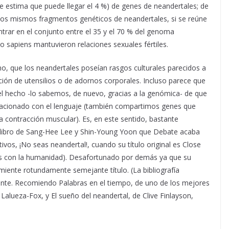
e estima que puede llegar el 4 %) de genes de neandertales; de
os mismos fragmentos genéticos de neandertales, si se reúne
rar en el conjunto entre el 35 y el 70 % del genoma
o sapiens mantuvieron relaciones sexuales fértiles.
, que los neandertales poseían rasgos culturales parecidos a
ación de utensilios o de adornos corporales. Incluso parece que
el hecho -lo sabemos, de nuevo, gracias a la genómica- de que
lacionado con el lenguaje (también compartimos genes que
 la contracción muscular). Es, en este sentido, bastante
l libro de Sang-Hee Lee y Shin-Young Yoon que Debate acaba
ctivos, ¡No seas neandertal!, cuando su título original es Close
s con la humanidad). Desafortunado por demás ya que su
smiente rotundamente semejante título. (La bibliografía
dante. Recomiendo Palabras en el tiempo, de uno de los mejores
alueza-Fox, y El sueño del neandertal, de Clive Finlayson,