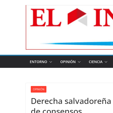
Skip
to
content
ENTORNO
OPINIÓN
CIENCIA
OPINIÓN
Derecha salvadoreña i
de consensos