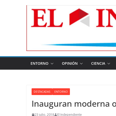
Skip
to
content
ENTORNO
OPINIÓN
CIENCIA
DESTACADAS
ENTORNO
Inauguran moderna obr
23 julio, 2018
El Independiente