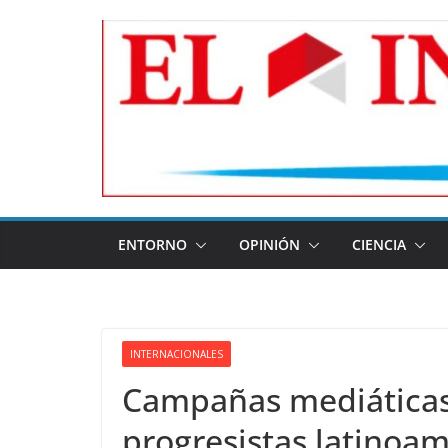
Skip
to
content
ENTORNO
OPINIÓN
CIENCIA
INTERNACIONALES
Campañas mediáticas 
progresistas latinoa