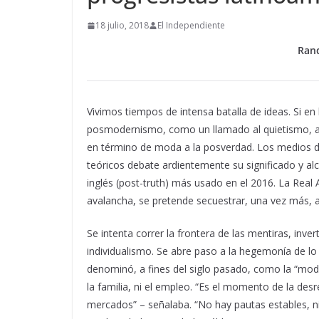
18 julio, 2018
El Independiente
Rand
Vivimos tiempos de intensa batalla de ideas. Si en 
posmodernismo, como un llamado al quietismo, al i
en término de moda a la posverdad.
Los medios d
teóricos debate ardientemente su significado y al
inglés (post-truth) más usado en el 2016. La Real 
avalancha, se pretende secuestrar, una vez más, a
Se intenta correr la frontera de las mentiras, inve
individualismo. Se abre paso a la hegemonía de l
denominó, a fines del siglo pasado, como la “moder
la familia, ni el empleo. “Es el momento de la desreg
mercados” – señalaba. “No hay pautas estables, ni