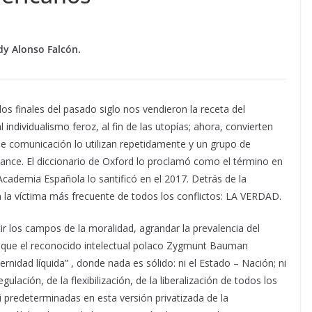
y Alonso Falcón.
los finales del pasado siglo nos vendieron la receta del
ndividualismo feroz, al fin de las utopías; ahora, convierten
e comunicación lo utilizan repetidamente y un grupo de
cance. El diccionario de Oxford lo proclamó como el término en
Academia Española lo santificó en el 2017. Detrás de la
 la víctima más frecuente de todos los conflictos: LA VERDAD.
rtir los campos de la moralidad, agrandar la prevalencia del
o que el reconocido intelectual polaco Zygmunt Bauman
nidad líquida” , donde nada es sólido: ni el Estado – Nación; ni
ulación, de la flexibilización, de la liberalización de todos los
 predeterminadas en esta versión privatizada de la