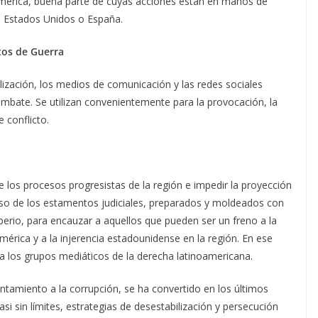
mérica, buena parte de cuyas acciones están en manos de
e Estados Unidos o España.
tos de Guerra
alización, los medios de comunicación y las redes sociales
ombate. Se utilizan convenientemente para la provocación, la
 conflicto.
e los procesos progresistas de la región e impedir la proyección
el uso de los estamentos judiciales, preparados y moldeados con
mperio, para encauzar a aquellos que pueden ser un freno a la
érica y a la injerencia estadounidense en la región. En ese
a los grupos mediáticos de la derecha latinoamericana.
entamiento a la corrupción, se ha convertido en los últimos
i sin límites, estrategias de desestabilización y persecución