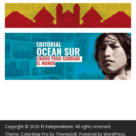
Copyright © 2026
El Independiente
. All rights reserved.
Theme:
ColorMag Pro
by ThemeGrill. Powered by
WordPress
.