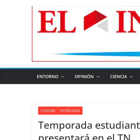
Skip
to
content
ENTORNO
OPINIÓN
CIENCIA
CULTURA
DESTACADAS
Temporada estudianti
presentará en el TN