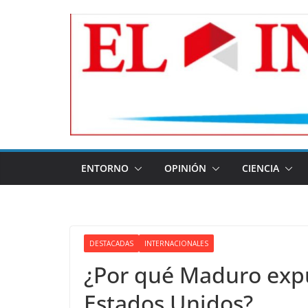
Skip
to
content
ENTORNO
OPINIÓN
CIENCIA
DESTACADAS
INTERNACIONALES
¿Por qué Maduro expu
Estados Unidos?