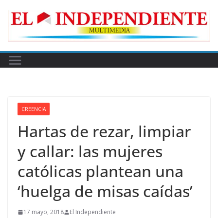
Skip
to
content
CREENCIA
Hartas de rezar, limpiar
y callar: las mujeres
católicas plantean una
‘huelga de misas caídas’
17 mayo, 2018
El Independiente