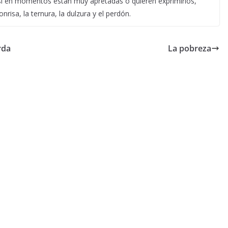
si en momentos están muy apretadas o quieren exprimirlos,
risa, la ternura, la dulzura y el perdón.
rda
La pobreza