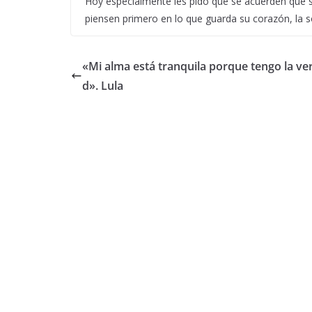
Hoy especialmente les pido que se acuerden que 
piensen primero en lo que guarda su corazón, la son
«Mi alma está tranquila porque tengo la ve
d». Lula