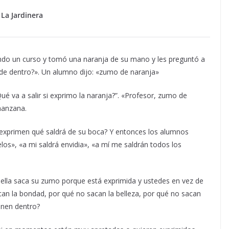
La Jardinera
ando un curso y tomó una naranja de su mano y les preguntó a
r de dentro?». Un alumno dijo: «zumo de naranja»
ué va a salir si exprimo la naranja?”. «Profesor, zumo de
manzana.
s exprimen qué saldrá de su boca? Y entonces los alumnos
elos», «a mi saldrá envidia», «a mí me saldrán todos los
a, ella saca su zumo porque está exprimida y ustedes en vez de
sacan la bondad, por qué no sacan la belleza, por qué no sacan
enen dentro?