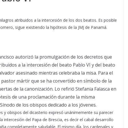
lagros atribuidos a la intercesión de los dos beatos. Es posible
mero, sigue existiendo la hipótesis de la JMJ de Panamá.
ancisco autorizó la promulgación de los decretos que
buidos a la intercesión del beato Pablo VI y del beato
alvador asesinado mientras celebraba la misa. Para el
l pastor mártir que se ha convertido en símbolo de la
ertas de la canonización. Lo refirió Stefania Falasca en
ipótesis de una proclamación durante la misma
 Sínodo de los obispos dedicado a los jóvenes.
les y obispos del dicasterio expresó unánimemente su parecer
a intercesión del Papa de Brescia, es decir el cabal desarrollo
niña completamente saludable. El mismo día, los cardenales y