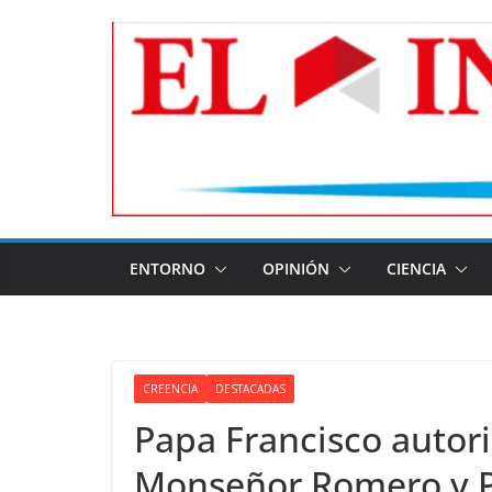
Skip
to
content
ENTORNO
OPINIÓN
CIENCIA
CREENCIA
DESTACADAS
Papa Francisco autor
Monseñor Romero y P