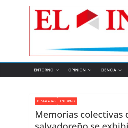
Skip
to
content
ENTORNO
OPINIÓN
CIENCIA
DESTACADAS
ENTORNO
Memorias colectivas 
salvadoreño se exhib