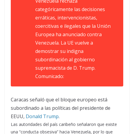
Venezuela rechaza
categóricamente las decisiones
erráticas, intervencionistas,
coercitivas e ilegales que la Unión
Europea ha anunciado contra
Venezuela. La UE vuelve a
demostrar su indigna
subordinación al gobierno
supremacista de D. Trump.
Comunicado:
Caracas señaló que el bloque europeo está
subordinado a las políticas del presidente de
EEUU,
Donald Trump
.
Las autoridades del país caribeño señalaron que existe
una “conducta obsesiva” hacia Venezuela, por lo que