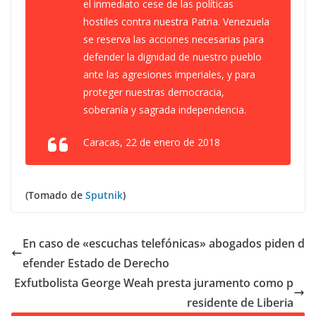
el inmediato cese de las políticas
hostiles contra nuestra Patria. Venezuela
se reserva las acciones necesarias para
defender la dignidad de nuestro pueblo
ante las agresiones imperiales, y para
proteger nuestras democracia,
soberanía y sagrada independencia.
Caracas, 22 de enero de 2018
(Tomado de
Sputnik
)
En caso de «escuchas telefónicas» abogados piden d
efender Estado de Derecho
Exfutbolista George Weah presta juramento como p
residente de Liberia