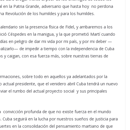
al en la Patria Grande, adversario que hasta hoy no perdona
a Revolución de los humildes y para los humildes.
lendario sin la presencia física de Fidel, y arribaremos a los
nició Céspedes en la manigua, y la que prometió Martí cuando
días en peligro de dar mi vida por mi país, y por mi deber —
ealizarlo— de impedir a tiempo con la independencia de Cuba
os y caigan, con esa fuerza más, sobre nuestras tierras de
ormaciones, sobre todo en aquellos ya adelantados por la
ro actual presidente, que el venidero abril Cuba tendrá un nuevo
ar el rumbo del actual proyecto social y sus principales
la convicción profunda de que no existe fuerza en el mundo
s. Cuba seguirá en la lucha por nuestros sueños de justicia para
fuertes en la consolidación del pensamiento martiano de que