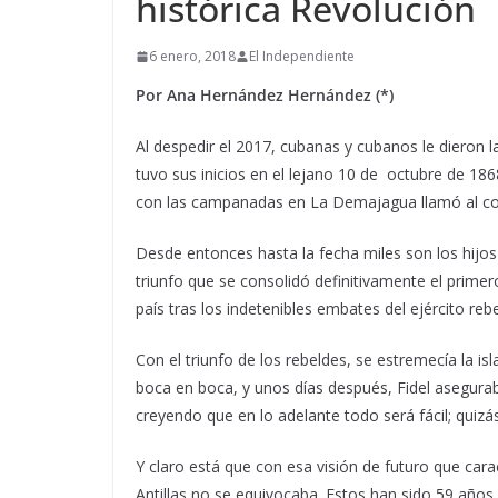
histórica Revolución
6 enero, 2018
El Independiente
Por Ana Hernández Hernández (*)
Al despedir el 2017, cubanas y cubanos le dieron l
tuvo sus inicios en el lejano 10 de octubre de 18
con las campanadas en La Demajagua llamó al co
Desde entonces hasta la fecha miles son los hijos 
triunfo que se consolidó definitivamente el prime
país tras los indetenibles embates del ejército reb
Con el triunfo de los rebeldes, se estremecía la isl
boca en boca, y unos días después, Fidel asegur
creyendo que en lo adelante todo será fácil; quizás
Y claro está que con esa visión de futuro que carac
Antillas no se equivocaba. Estos han sido 59 años