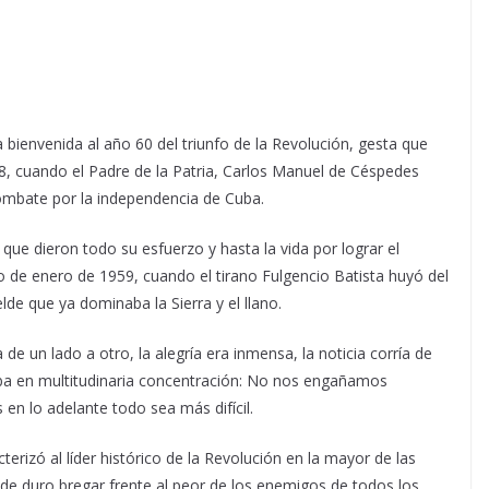
a bienvenida al año 60 del triunfo de la Revolución, gesta que
68, cuando el Padre de la Patria, Carlos Manuel de Céspedes
mbate por la independencia de Cuba.
que dieron todo su esfuerzo y hasta la vida por lograr el
ro de enero de 1959, cuando el tirano Fulgencio Batista huyó del
elde que ya dominaba la Sierra y el llano.
a de un lado a otro, la alegría era inmensa, la noticia corría de
aba en multitudinaria concentración: No nos engañamos
 en lo adelante todo sea más difícil.
terizó al líder histórico de la Revolución en la mayor de las
 de duro bregar frente al peor de los enemigos de todos los