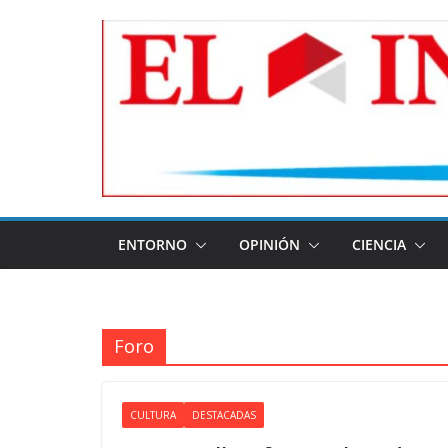
Skip
to
content
ENTORNO
OPINIÓN
CIENCIA
Foro
CULTURA
DESTACADAS