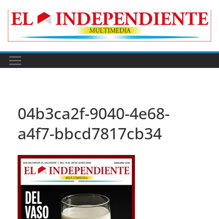
Skip
to
content
04b3ca2f-9040-4e68-
a4f7-bbcd7817cb34