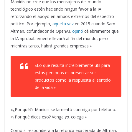
Manidis no cree que los mensajeros del mundo
tecnológico estén haciendo ningún favor a la IA
reforzando el apoyo en ambos extremos del espectro
político. Por ejemplo,
aquella vez
en 2015 cuando Sam
Altman, cofundador de OpenAI,
opinó
célebremente que
la IA «probablemente llevará al fin del mundo, pero
mientras tanto, habrá grandes empresas.»
«Lo que resulta increíblemente útil para
estas personas es presentar sus
productos como la respuesta al sentido
de la vida.»
«¿Por qué?» Manidis se lamentó conmigo por teléfono.
«¿Por qué dices eso? Venga
ya,
colega.»
Como si respondiera a la retórica exagerada de Altman,