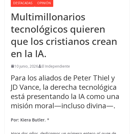
DESTACADAS
OPINIÓN
Multimillonarios
tecnológicos quieren
que los cristianos crean
en la IA.
10 junio, 2026
El Independiente
Para los aliados de Peter Thiel y
JD Vance, la derecha tecnológica
está presentando la IA como una
misión moral—incluso divina—.
Por: Kiera Butler.
*
Hace dos años, dedicamos un número entero al auge de