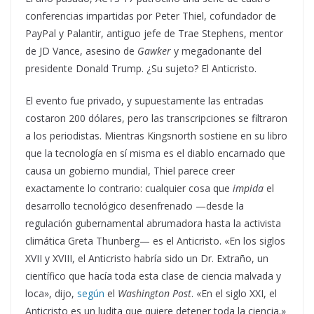
conferencias impartidas por Peter Thiel, cofundador de
PayPal y Palantir, antiguo jefe de Trae Stephens, mentor
de JD Vance, asesino de
Gawker
y megadonante del
presidente Donald Trump. ¿Su sujeto? El Anticristo.
El evento fue privado, y supuestamente las entradas
costaron 200 dólares, pero las transcripciones se filtraron
a los periodistas. Mientras Kingsnorth sostiene en su libro
que la tecnología en sí misma es el diablo encarnado que
causa un gobierno mundial, Thiel parece creer
exactamente lo contrario: cualquier cosa que
impida
el
desarrollo tecnológico desenfrenado —desde la
regulación gubernamental abrumadora hasta la activista
climática Greta Thunberg— es el Anticristo. «En los siglos
XVII y XVIII, el Anticristo habría sido un Dr. Extraño, un
científico que hacía toda esta clase de ciencia malvada y
loca», dijo,
según
el
Washington Post
. «En el siglo XXI, el
Anticristo es un ludita que quiere detener toda la ciencia.»