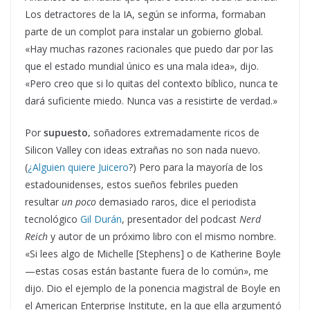
Los detractores de la IA, según se informa, formaban
parte de un complot para instalar un gobierno global.
«Hay muchas razones racionales que puedo dar por las
que el estado mundial único es una mala idea», dijo.
«Pero creo que si lo quitas del contexto bíblico, nunca te
dará suficiente miedo. Nunca vas a resistirte de verdad.»
Por
supuesto
,
soñadores extremadamente ricos de
Silicon Valley con ideas extrañas no son nada nuevo.
(
¿Alguien quiere Juicero
?) Pero para la mayoría de los
estadounidenses, estos sueños febriles pueden
resultar
un poco
demasiado raros, dice el periodista
tecnológico
Gil Durán
, presentador del podcast
Nerd
Reich
y autor de un próximo libro con el mismo nombre.
«Si lees algo de Michelle [Stephens] o de Katherine Boyle
—estas cosas están bastante fuera de lo común», me
dijo. Dio el ejemplo de la ponencia magistral de Boyle en
el American Enterprise Institute, en la que ella argumentó